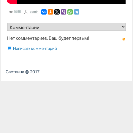
1955
admin
Нет комментариев. Ваш будет первым!
RS
Написать комментарий
Светлица
© 2017