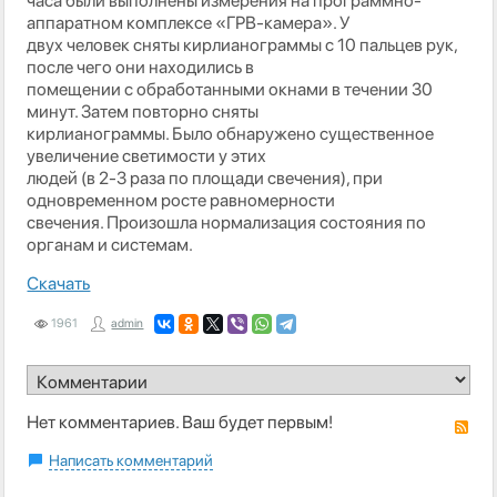
часа были выполнены измерения на программно-
аппаратном комплексе «ГРВ-камера». У
двух человек сняты кирлианограммы с 10 пальцев рук,
после чего они находились в
помещении с обработанными окнами в течении 30
минут. Затем повторно сняты
кирлианограммы. Было обнаружено существенное
увеличение светимости у этих
людей (в 2-3 раза по площади свечения), при
одновременном росте равномерности
свечения. Произошла нормализация состояния по
органам и системам.
Скачать
1961
admin
Нет комментариев. Ваш будет первым!
RS
Написать комментарий